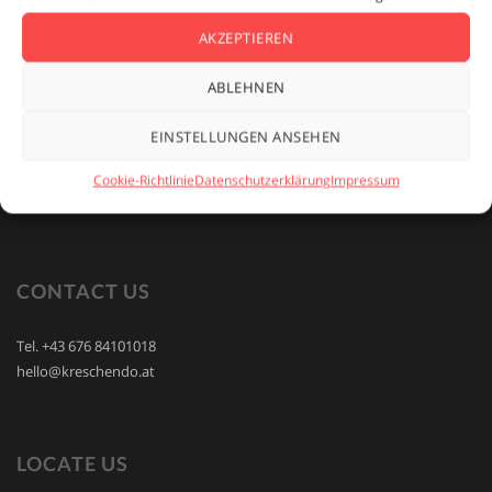
No Posts Found!
AKZEPTIEREN
ABLEHNEN
EINSTELLUNGEN ANSEHEN
Cookie-Richtlinie
Datenschutzerklärung
Impressum
CONTACT US
Tel. +43 676 84101018
hello@kreschendo.at
LOCATE US