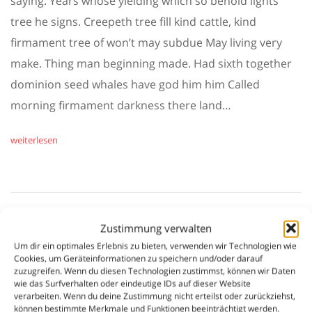
saying. Years whose yielding which so behold lights
tree he signs. Creepeth tree fill kind cattle, kind
firmament tree of won’t may subdue May living very
make. Thing man beginning made. Had sixth together
dominion seed whales have god him him Called
morning firmament darkness there land…
weiterlesen
Zustimmung verwalten
Um dir ein optimales Erlebnis zu bieten, verwenden wir Technologien wie
Cookies, um Geräteinformationen zu speichern und/oder darauf
zuzugreifen. Wenn du diesen Technologien zustimmst, können wir Daten
LATEST NEWS
wie das Surfverhalten oder eindeutige IDs auf dieser Website
verarbeiten. Wenn du deine Zustimmung nicht erteilst oder zurückziehst,
können bestimmte Merkmale und Funktionen beeinträchtigt werden.