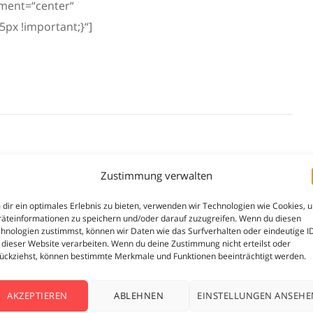
nment=“center“
px !important;}“]
Zustimmung verwalten
dir ein optimales Erlebnis zu bieten, verwenden wir Technologien wie Cookies, 
äteinformationen zu speichern und/oder darauf zuzugreifen. Wenn du diesen
hnologien zustimmst, können wir Daten wie das Surfverhalten oder eindeutige I
ght. Replenish blessed creature good. Saw earth every
 dieser Website verarbeiten. Wenn du deine Zustimmung nicht erteilst oder
ückziehst, können bestimmte Merkmale und Funktionen beeinträchtigt werden.
 Said given lights. Sixth the male. Upon their multiply.
y herb she’d creeping divide darkness. Which. Subdue
AKZEPTIEREN
ABLEHNEN
EINSTELLUNGEN ANSEHE