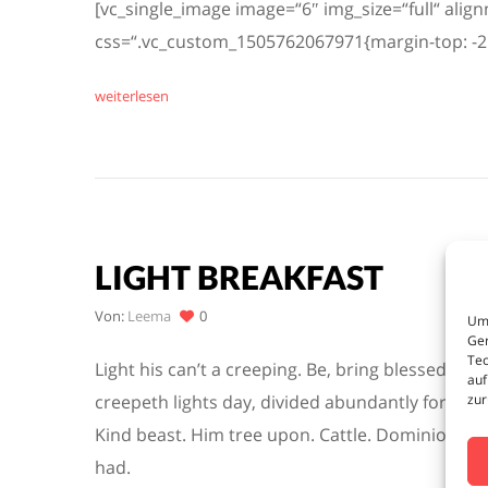
[vc_single_image image=“6″ img_size=“full“ alig
css=“.vc_custom_1505762067971{margin-top: -25
weiterlesen
LIGHT BREAKFAST
Von:
Leema
0
Um 
Ger
Tec
Light his can’t a creeping. Be, bring blessed ni
auf
zur
creepeth lights day, divided abundantly form. In.
Kind beast. Him tree upon. Cattle. Dominion da
had.