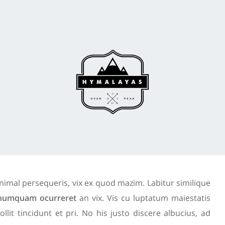
nimal persequeris, vix ex quod mazim. Labitur similique
numquam ocurreret
an vix. Vis cu luptatum maiestatis
ollit tincidunt et pri. No his justo discere albucius, ad