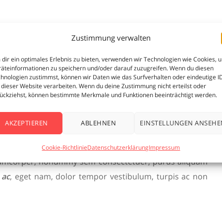
 est taciti litora, condimentum metus eget sollicitudin
Zustimmung verwalten
ingilla, nibh nulla. Ut tristique ullamcorper ornare
dir ein optimales Erlebnis zu bieten, verwenden wir Technologien wie Cookies, 
lit amet nulla,
elit primis proin iaculis nec nibh
, elit
äteinformationen zu speichern und/oder darauf zuzugreifen. Wenn du diesen
hnologien zustimmst, können wir Daten wie das Surfverhalten oder eindeutige I
. Vestibulum nonummy scelerisque vel quis, nunc enim
 dieser Website verarbeiten. Wenn du deine Zustimmung nicht erteilst oder
ückziehst, können bestimmte Merkmale und Funktionen beeinträchtigt werden.
d, aenean lobortis varius et velit sit sed, vitae sapien.
AKZEPTIEREN
ABLEHNEN
EINSTELLUNGEN ANSEHE
 nulla pretium vestibulum, et leo ante curabitur purus
t. Donec sed in nunc hendrerit non, nec ut praesent nec
Cookie-Richtlinie
Datenschutzerklärung
Impressum
 ullamcorper, nonummy sem consectetuer, purus aliquam
 ac
, eget nam, dolor tempor vestibulum, turpis ac non