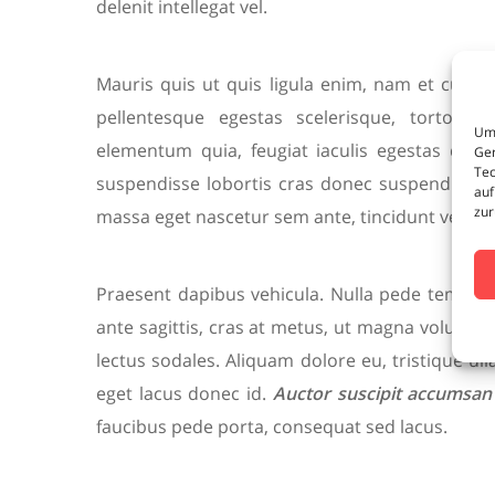
delenit intellegat vel.
Mauris quis ut quis ligula enim, nam et cursus
pellentesque egestas scelerisque, tortor fr
Um 
elementum quia, feugiat iaculis egestas dui ve
Ger
Tec
suspendisse lobortis cras donec suspendisse
auf
zur
massa eget nascetur sem ante, tincidunt vel sed i
Praesent dapibus vehicula. Nulla pede tempor,
ante sagittis, cras at metus, ut magna volutpa
lectus sodales. Aliquam dolore eu, tristique
eget lacus donec id.
Auctor suscipit accumsan
faucibus pede porta, consequat sed lacus.