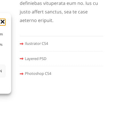
definiebas vituperata eum no. Ius cu
justo affert sanctus, sea te case
aeterno eripuit.
um
Ilustrator CS4
Ds
Layered PSD
N
Photoshop CS4